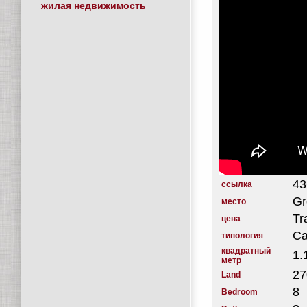
жилая недвижимость
43
ссылка
Gr
место
Tr
цена
Ca
типология
квадратный
1.
метр
27
Land
8
Bedroom