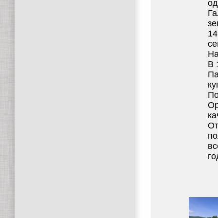
од
Га
зе
14
се
На
В 
Па
ку
По
Ор
ка
От
по
вс
го