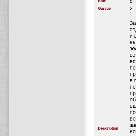
8
Bath
2
Garage
За
со
и 
вы
зе
со
ес
пе
пр
в 
пе
пр
об
ещ
по
ве
за
Description
Ко