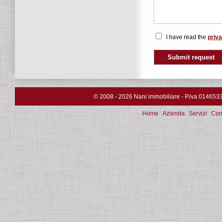
I have read the
priva
© 2008 - 2026 Nani immobiliare - P.iva 0146533033
Home
Azienda
Servizi
Cont