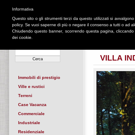
Informativa
Questo sito o gli strumenti terzi da questo utilizzati si avvalgono 
HOME
policy. Se vuoi saperne di più o negare il consenso a tutti o ad a
Chiudendo questo banner, scorrendo questa pagina, cliccando s
dei cookie.
CERCA PER RIFERIMENTO
Torna alla ricerca
VILLA I
Immobili di prestigio
Ville e rustici
Terreni
Case Vacanza
Commerciale
Industriale
Residenziale